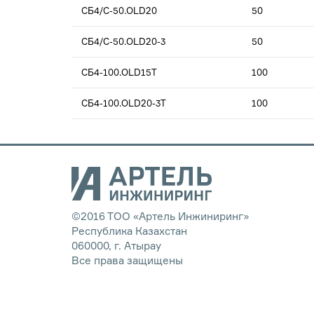
СБ4/С-50.OLD20
50
СБ4/С-50.OLD20-3
50
СБ4-100.OLD15T
100
СБ4-100.OLD20-3T
100
©2016 ТОО «Артель Инжиниринг»
Республика Казахстан
060000, г. Атырау
Все права защищены