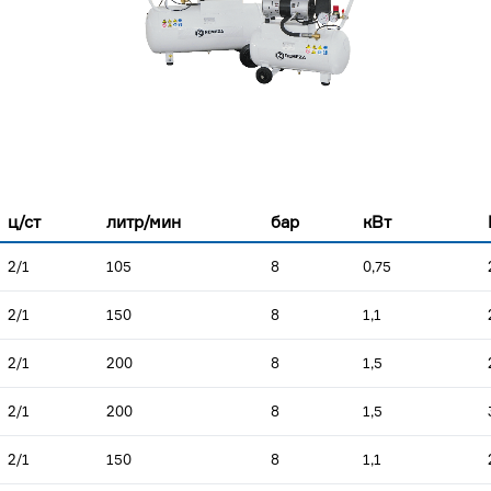
ц/ст
литр/мин
бар
кВт
2/1
105
8
0,75
2/1
150
8
1,1
2/1
200
8
1,5
2/1
200
8
1,5
2/1
150
8
1,1