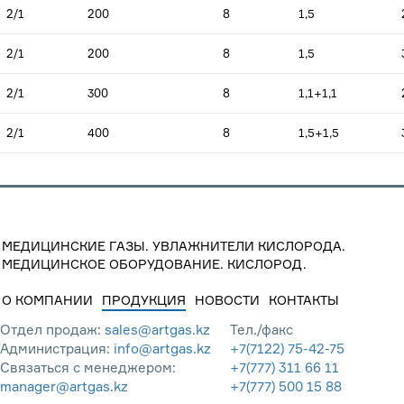
2/1
200
8
1,5
2/1
200
8
1,5
2/1
300
8
1,1+1,1
2/1
400
8
1,5+1,5
МЕДИЦИНСКИЕ ГАЗЫ. УВЛАЖНИТЕЛИ КИСЛОРОДА.
МЕДИЦИНСКОЕ ОБОРУДОВАНИЕ. КИСЛОРОД.
О КОМПАНИИ
ПРОДУКЦИЯ
НОВОСТИ
КОНТАКТЫ
Отдел продаж:
sales@artgas.kz
Тел./факс
Администрация:
info@artgas.kz
+7(7122) 75-42-75
Связаться с менеджером:
+7(777) 311 66 11
manager@artgas.kz
+7(777) 500 15 88